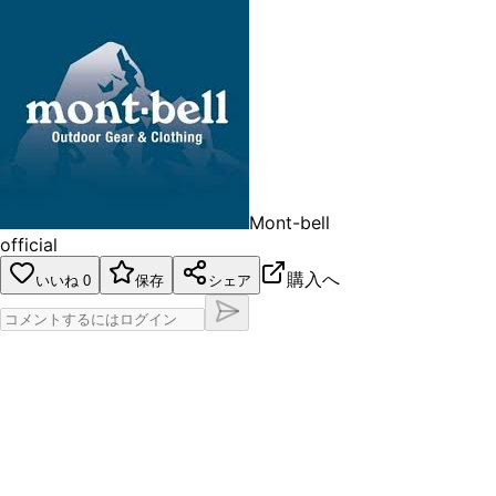
Mont-bell
official
購入へ
いいね
0
保存
シェア