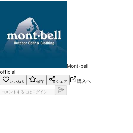
Mont-bell
official
購入へ
いいね
0
保存
シェア