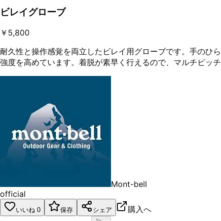
ビレイグローブ
￥5,800
耐久性と操作感覚を両立したビレイ用グローブです。手のひら
強度を高めています。着脱が素早く行えるので、マルチピッチ
Mont-bell
official
購入へ
いいね
0
保存
シェア