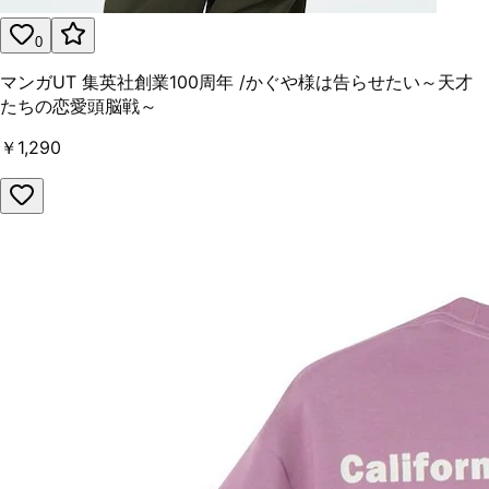
0
マンガUT 集英社創業100周年 /かぐや様は告らせたい～天才
たちの恋愛頭脳戦～
￥1,290