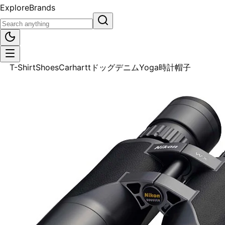
Explore
Brands
All
T-Shirt
Shoes
Carhartt
ドッグ
デニム
Yoga
時計
帽子