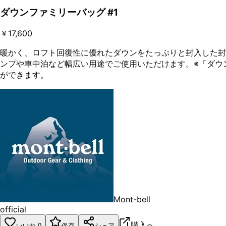
ダウンファミリーバッグ #1
￥17,600
暖かく、ロフト回復性に優れたダウンをたっぷりと封入した封
ンプや車中泊など幅広い用途でご使用いただけます。※「ダウンファミリ
ができます。
Mont-bell
official
購入へ
いいね
0
保存
シェア