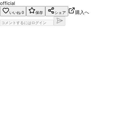
official
購入へ
いいね
0
保存
シェア