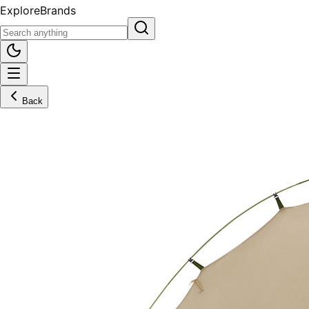
Explore
Brands
Back