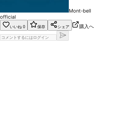
Mont-bell
official
購入へ
いいね
0
保存
シェア