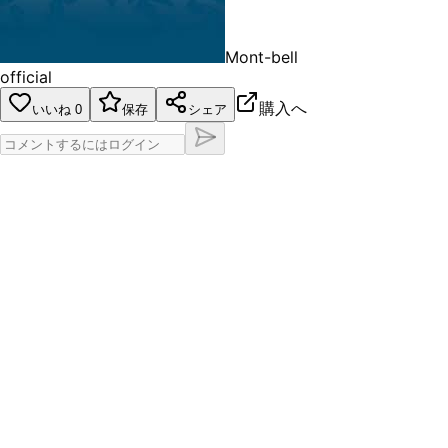
Mont-bell
official
購入へ
いいね
0
保存
シェア