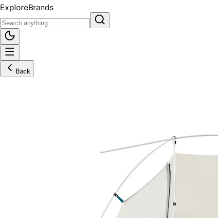
Explore
Brands
Back