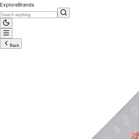
Explore
Brands
Back