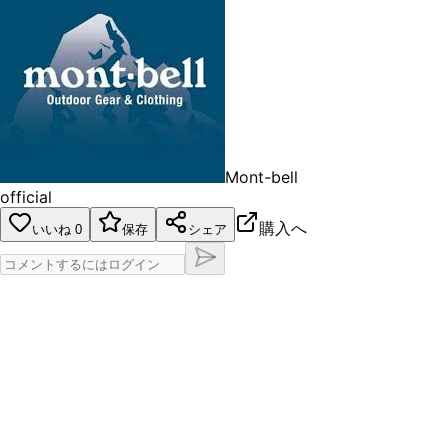
Mont-bell
official
購入へ
いいね
0
保存
シェア