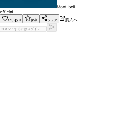
Mont-bell
official
購入へ
いいね
0
保存
シェア