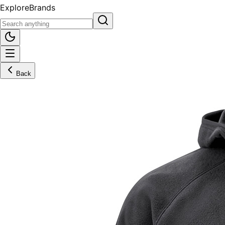
Explore
Brands
Back