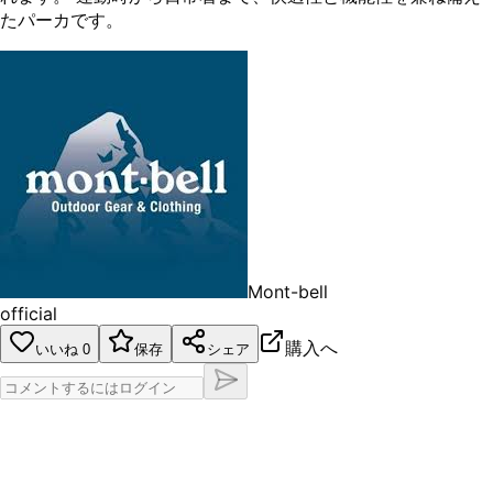
たパーカです。
Mont-bell
official
購入へ
いいね
0
保存
シェア