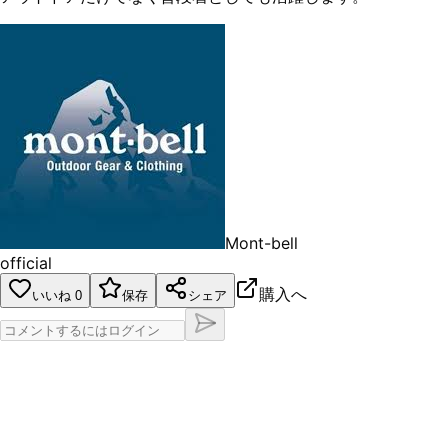
Mont-bell
official
購入へ
いいね
0
保存
シェア