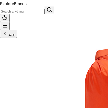
Explore
Brands
Back