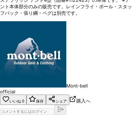
ステラリッジ テント4型（品番#1122423）の本体です。 ※テ
ント本体部分のみの販売です。レインフライ・ポール・スタッ
フバック・張り綱・ペグは別売です。
Mont-bell
official
購入へ
いいね
0
保存
シェア