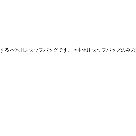
2）に付属する本体用スタッフバッグです。 ※本体用タッフバッグ