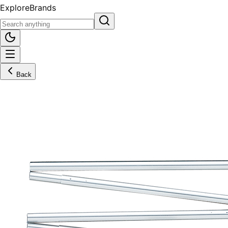
Explore
Brands
Back