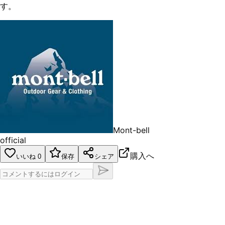
す。
Mont-bell
official
購入へ
いいね
0
保存
シェア