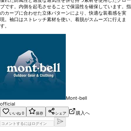
優れた防風性と適度な通気性を併せ持つ素材を使用したグロー
ブです。内側を起毛させることで保温性を確保しています。指
のカーブに合わせた立体パターンにより、快適な装着感を実
現。袖口はストレッチ素材を使い、着脱がスムーズに行えま
す。
Mont-bell
official
購入へ
いいね
0
保存
シェア