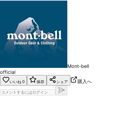
Mont-bell
official
購入へ
いいね
0
保存
シェア