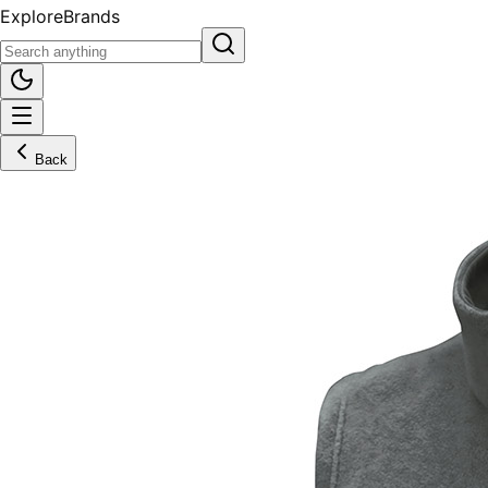
Explore
Brands
Back