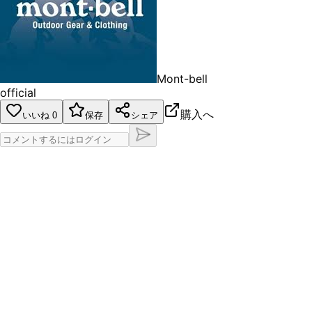
Mont-bell
official
購入へ
いいね
0
保存
シェア