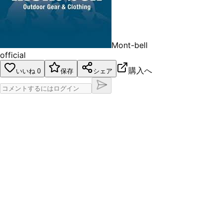
Mont-bell
official
購入へ
いいね
0
保存
シェア