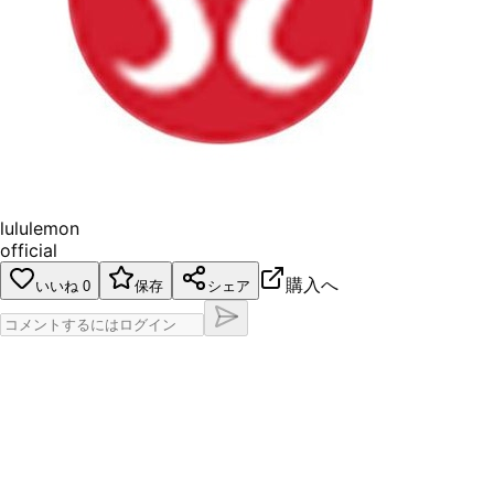
lululemon
official
購入へ
いいね
0
保存
シェア