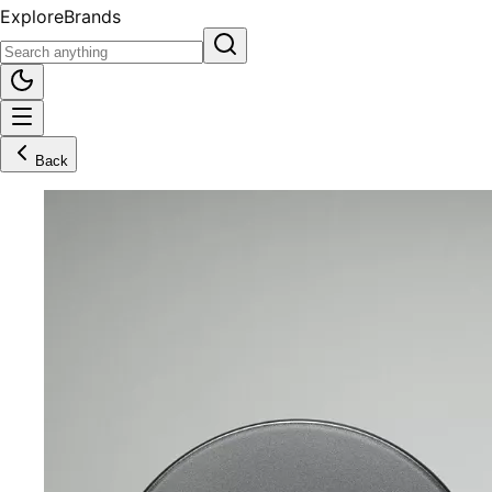
Explore
Brands
Back