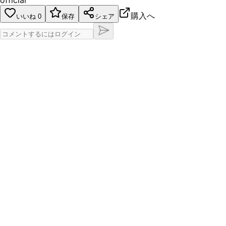
official
購入へ
いいね
0
保存
シェア