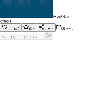
Mont-bell
official
購入へ
いいね
0
保存
シェア