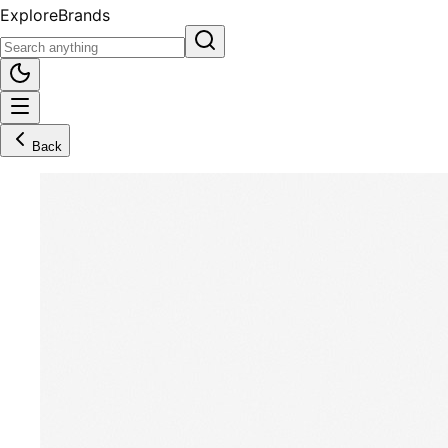
Explore
Brands
Back