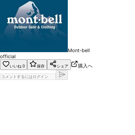
Mont-bell
official
購入へ
いいね
0
保存
シェア