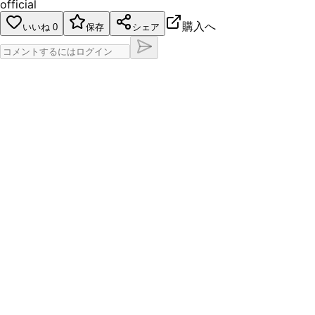
official
購入へ
いいね
0
保存
シェア