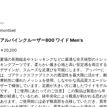
montbell
アルパインクルーザー800 ワイド Men's
￥20,200
夏場の長期縦走やトレッキングなどに最適な全天候型のトレッ
キングブーツです。柔らかい履き心地と高い安定感を両立する
デザインが、スムーズな足運びを可能にします。 アッパーに
は、ゴアテックスファブリクスの透湿性を最大限に活かす、耐
摩耗性に優れたメッシュを使用。しなやかな高品質スエードレ
ザーで補強しています。足囲が大きい方に適したワイドモデル
です。 【ご使用にあたってのご注意】 この製品は製造から年
数が経過しているため、経年劣化により靴底が剥がれる恐れが
あります。ご使用前には必ず靴底部を点検していただき、異常
がないかを確認してください。異常が見つかった場合は、絶対