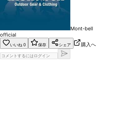
Mont-bell
official
購入へ
いいね
0
保存
シェア