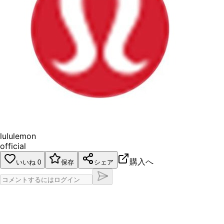
lululemon
official
購入へ
いいね
0
保存
シェア