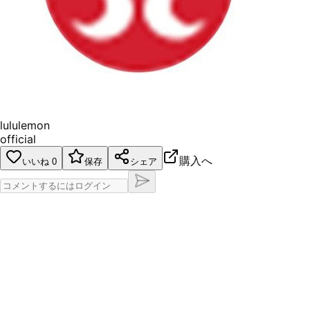
lululemon
official
購入へ
いいね
0
保存
シェア