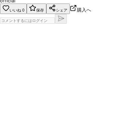
official
購入へ
いいね
0
保存
シェア