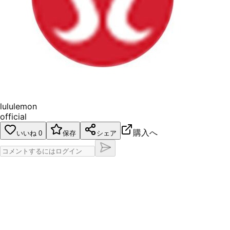
lululemon
official
購入へ
いいね
0
保存
シェア