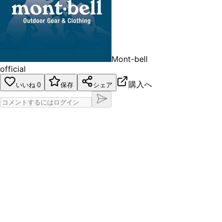
Mont-bell
official
購入へ
いいね
0
保存
シェア