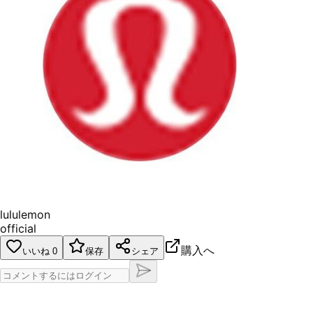
lululemon
official
購入へ
いいね
0
保存
シェア